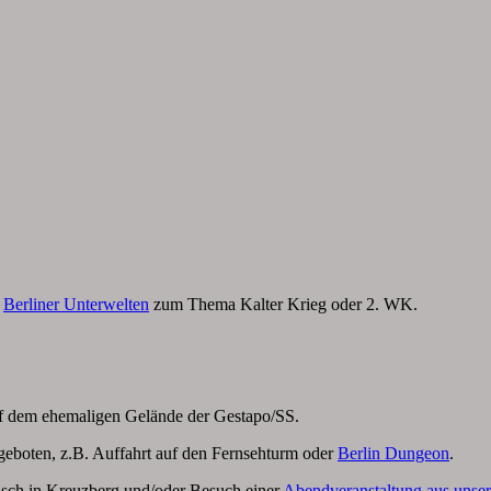
e
Berliner Unterwelten
zum Thema Kalter Krieg oder 2. WK.
uf dem ehemaligen Gelände der Gestapo/SS.
ngeboten, z.B. Auffahrt auf den Fernsehturm oder
Berlin Dungeon
.
isch in Kreuzberg und/oder Besuch einer
Abendveranstaltung aus unser